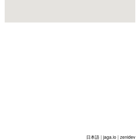
日本語
|
jaga.io
|
zenidev